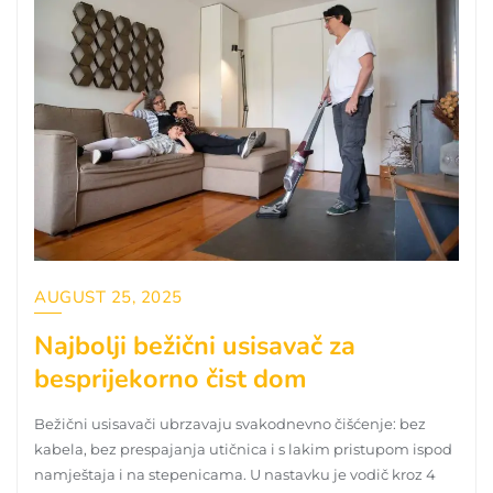
AUGUST 25, 2025
Najbolji bežični usisavač za
besprijekorno čist dom
Bežični usisavači ubrzavaju svakodnevno čišćenje: bez
kabela, bez prespajanja utičnica i s lakim pristupom ispod
namještaja i na stepenicama. U nastavku je vodič kroz 4