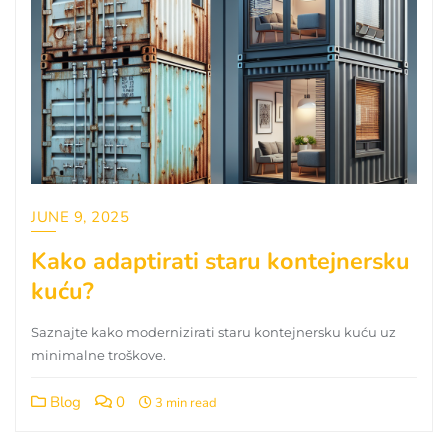
JUNE 9, 2025
Kako adaptirati staru kontejnersku
kuću?
Saznajte kako modernizirati staru kontejnersku kuću uz
minimalne troškove.
Blog
0
3 min read