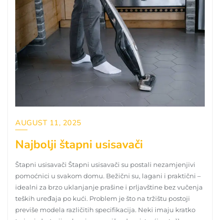
AUGUST 11, 2025
Najbolji štapni usisavači
Štapni usisavači Štapni usisavači su postali nezamjenjivi
pomoćnici u svakom domu. Bežični su, lagani i praktični –
idealni za brzo uklanjanje prašine i prljavštine bez vučenja
teških uređaja po kući. Problem je što na tržištu postoji
previše modela različitih specifikacija. Neki imaju kratko