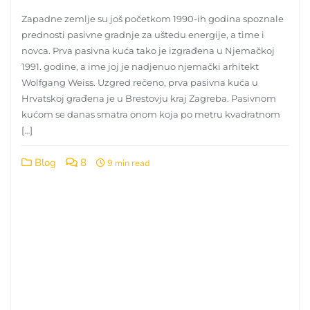
Zapadne zemlje su još početkom 1990-ih godina spoznale
prednosti pasivne gradnje za uštedu energije, a time i
novca. Prva pasivna kuća tako je izgrađena u Njemačkoj
1991. godine, a ime joj je nadjenuo njemački arhitekt
Wolfgang Weiss. Uzgred rečeno, prva pasivna kuća u
Hrvatskoj građena je u Brestovju kraj Zagreba. Pasivnom
kućom se danas smatra onom koja po metru kvadratnom
[…]
Blog
8
9 min read