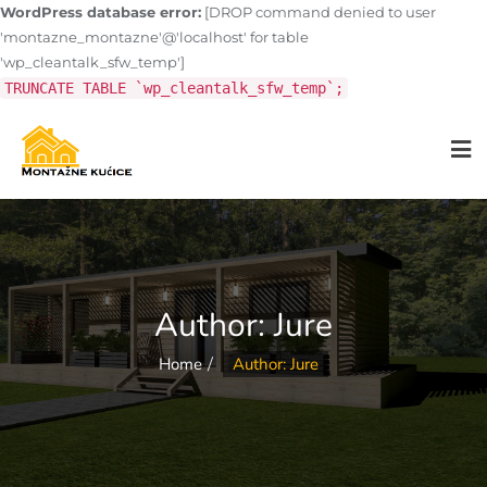
WordPress database error:
[DROP command denied to user
'montazne_montazne'@'localhost' for table
'wp_cleantalk_sfw_temp']
TRUNCATE TABLE `wp_cleantalk_sfw_temp`;
Author:
Jure
Home
Author: Jure